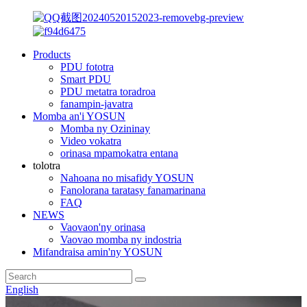
Products
PDU fototra
Smart PDU
PDU metatra toradroa
fanampin-javatra
Momba an'i YOSUN
Momba ny Ozininay
Video vokatra
orinasa mpamokatra entana
tolotra
Nahoana no misafidy YOSUN
Fanolorana taratasy fanamarinana
FAQ
NEWS
Vaovaon'ny orinasa
Vaovao momba ny indostria
Mifandraisa amin'ny YOSUN
English