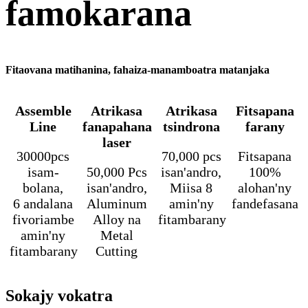
famokarana
Fitaovana matihanina, fahaiza-manamboatra matanjaka
Assemble
Atrikasa
Atrikasa
Fitsapana
Line
fanapahana
tsindrona
farany
laser
30000pcs
70,000 pcs
Fitsapana
isam-
50,000 Pcs
isan'andro,
100%
bolana,
isan'andro,
Miisa 8
alohan'ny
6 andalana
Aluminum
amin'ny
fandefasana
fivoriambe
Alloy na
fitambarany
amin'ny
Metal
fitambarany
Cutting
Sokajy vokatra