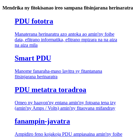
Mendrika ny fitokisanao ireo sampana fitsinjarana herinaratra
PDU fototra
Manaterana herinaratra azo antoka ao amin'ny foibe
data, efitrano informatika, efitrano mpizara na na aiza
na aiza mila
Smart PDU
Manome fanaraha-maso lavitra sy fitantanana
fitsinjarana herinaratra
PDU metatra toradroa
Omeo ny haavon'ny entana amin'ny fotoana tena izy
(amin'ny Amps / Volts) amin'ny fitaovana mifandray
fanampin-javatra
Ampidiro feno kojakoja PDU ampiasaina amin'ny foibe