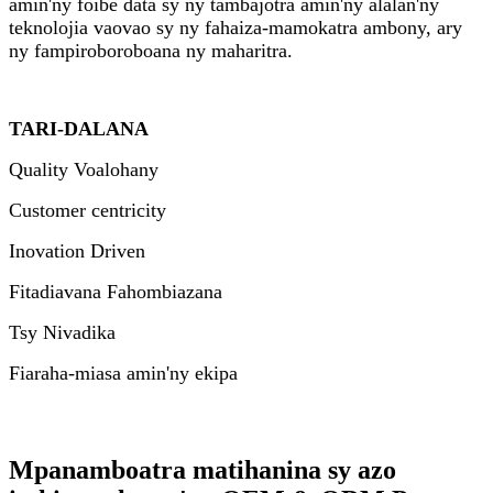
amin'ny foibe data sy ny tambajotra amin'ny alàlan'ny
teknolojia vaovao sy ny fahaiza-mamokatra ambony, ary
ny fampiroboroboana ny maharitra.
TARI-DALANA
Quality Voalohany
Customer centricity
Inovation Driven
Fitadiavana Fahombiazana
Tsy Nivadika
Fiaraha-miasa amin'ny ekipa
Mpanamboatra matihanina sy azo