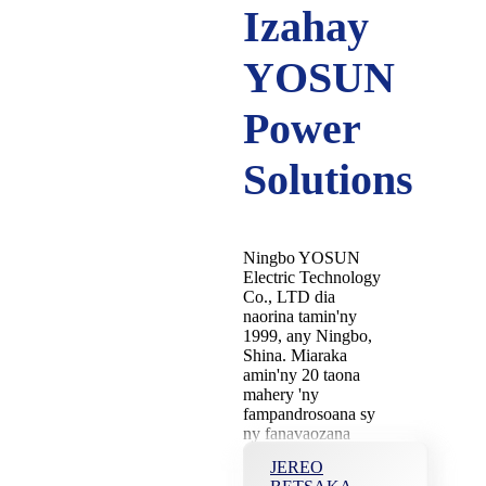
Izahay
YOSUN
Power
Solutions
Ningbo YOSUN
Electric Technology
Co., LTD dia
naorina tamin'ny
1999, any Ningbo,
Shina. Miaraka
amin'ny 20 taona
mahery 'ny
fampandrosoana sy
ny fanavaozana
mitohy, YOSUN dia
JEREO
lasa mpitarika