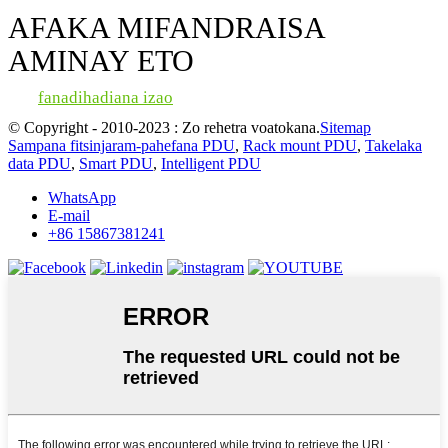
AFAKA MIFANDRAISA
AMINAY ETO
fanadihadiana izao
© Copyright - 2010-2023 : Zo rehetra voatokana.
Sitemap
Sampana fitsinjaram-pahefana PDU
,
Rack mount PDU
,
Takelaka
data PDU
,
Smart PDU
,
Intelligent PDU
WhatsApp
E-mail
+86 15867381241