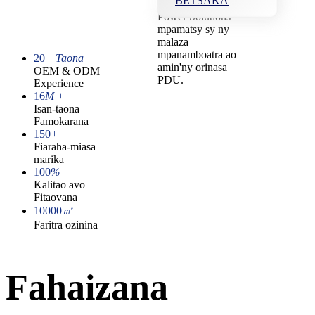
BETSAKA
manan-tsaina Shina
Power Solutions
mpamatsy sy ny
malaza
mpanamboatra ao
20
+ Taona
amin'ny orinasa
OEM & ODM
PDU.
Experience
16
M +
Isan-taona
Famokarana
150
+
Fiaraha-miasa
marika
100
%
Kalitao avo
Fitaovana
10000
㎡
Faritra ozinina
Fahaizana